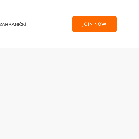
JOIN NOW
 ZAHRANIČNÍ