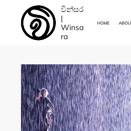
Skip
වින්සර
to
|
content
HOME
ABOU
Winsa
ra